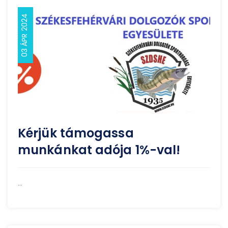
03 ÁPR 2024
Kérjük támogassa
munkánkat adója 1%-val!
...